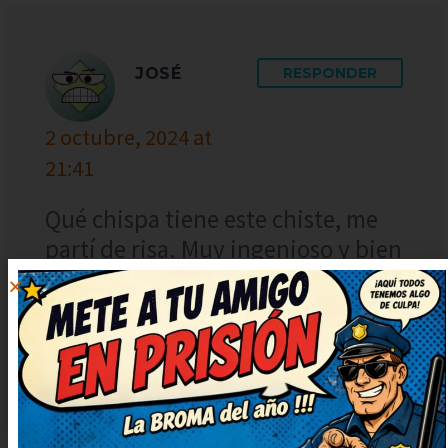
JOSÉ
RESPONDER
2 octubre, 2024 at
21:41
Qué chispa tiene este chiste, me
partí de risa. Muy ingenioso y bien
escrito, ¡enhorabuena! Muy
ingenioso y bien escrito,
¡enhorabuena! Entretenidísimo,
me hizo desconectar un rato.