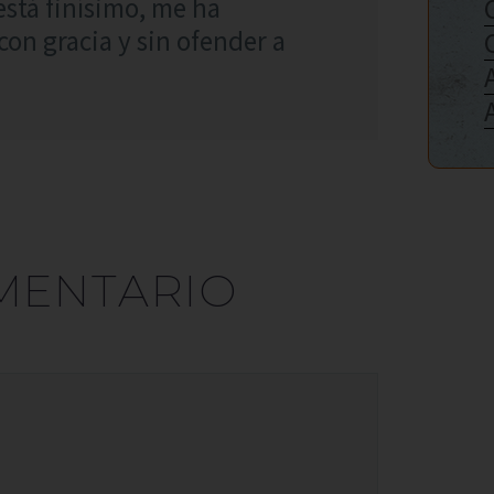
está finísimo, me ha
on gracia y sin ofender a
MENTARIO