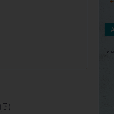
+
VI
(3)