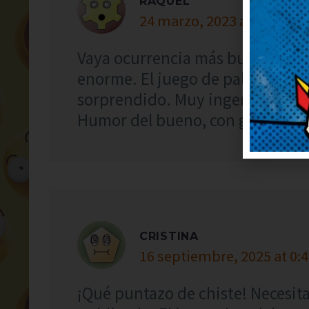
RAQUEL
24 marzo, 2023 at 16:28
Vaya ocurrencia más buena, me 
enorme. El juego de palabras est
sorprendido. Muy ingenioso y bi
Humor del bueno, con gracia y si
CRISTINA
16 septiembre, 2025 at 0:
¡Qué puntazo de chiste! Necesitab