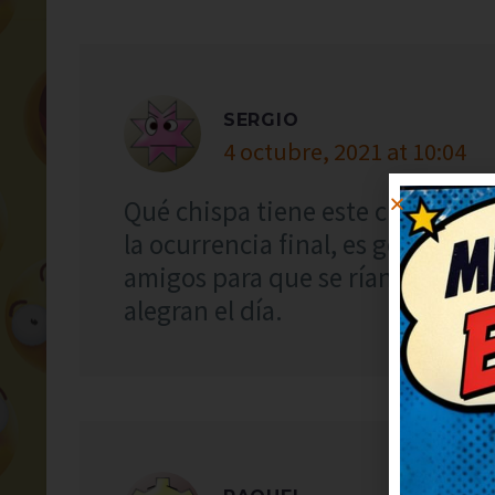
SERGIO
4 octubre, 2021 at 10:04
Qué chispa tiene este chiste, me
la ocurrencia final, es genial. L
amigos para que se rían también.
alegran el día.