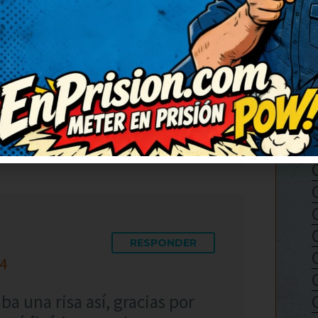
RESPONDER
ha sacado una sonrisa
á finísimo, me ha
en escrito, ¡enhorabuena!
n ofender a nadie.
RESPONDER
44
a una risa así, gracias por