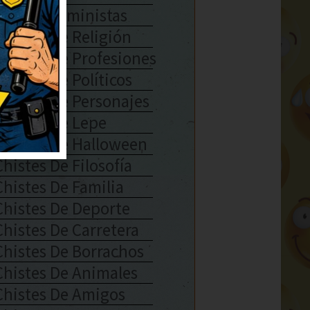
Chistes Feministas
Chistes De Religión
Chistes De Profesiones
Chistes De Políticos
Chistes De Personajes
Chistes De Lepe
Chistes De Halloween
Chistes De Filosofía
Chistes De Familia
Chistes De Deporte
Chistes De Carretera
Chistes De Borrachos
Chistes De Animales
Chistes De Amigos