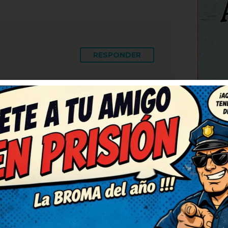
RESPONDER
 partí de risa. Me quedo con
C
o voy a compartir con mis
 ¡Más de estos, por favor! Me