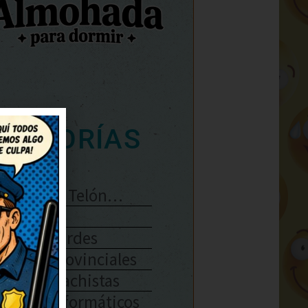
ATEGORÍAS
Se Abre El Telón…
Enlaces
Chistes Verdes
Chistes Provinciales
Chistes Machistas
Chistes Informáticos