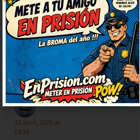
¡Qué puntazo de chiste! Deberían
hacer una serie solo con chistes
como este. Me ha cambiado el
ánimo para bien, gracias. Lo
apuntaré para contarlo en la
próxima comida familiar.
MARÍA
RESPONDER
22 abril, 2025 at
13:38