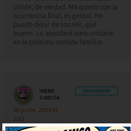
chiste, de verdad. Me quedo con la
ocurrencia final, es genial. No
puedo dejar de sonreír, qué
bueno. Lo apuntaré para contarlo
en la próxima comida familiar.
IRENE
RESPONDER
GARCÍA
20 junio, 2024 at
2:32