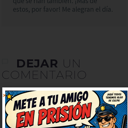
que se rían también. ¡Más de
estos, por favor! Me alegran el día.
DEJAR
UN
COMENTARIO