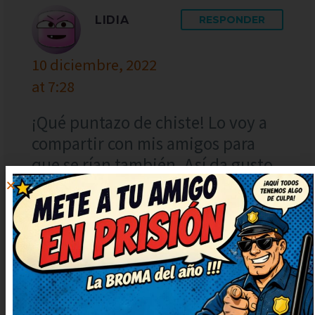
LIDIA
RESPONDER
10 diciembre, 2022
at 7:28
¡Qué puntazo de chiste! Lo voy a
compartir con mis amigos para
que se rían también. Así da gusto,
humor sano y con mucha gracia.
Me he quedado con una sonrisa
tonta, ¡genial!