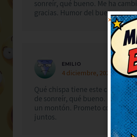
sonreír, qué bueno. Me ha cambi
gracias. Humor del bueno, con gr
EMILIO
4 diciembre, 2022 at 7:39
Qué chispa tiene este chiste, me
de sonreír, qué bueno. Seguid p
un montón. Prometo contarlo en 
juntos.