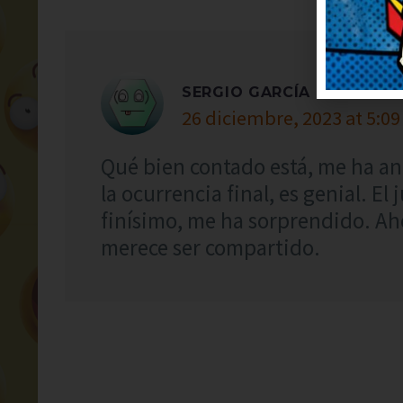
SERGIO GARCÍA
26 diciembre, 2023 at 5:09
Qué bien contado está, me ha an
la ocurrencia final, es genial. El
finísimo, me ha sorprendido. A
merece ser compartido.