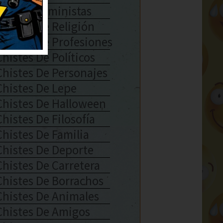
Chistes Feministas
Chistes De Religión
Chistes De Profesiones
Chistes De Políticos
Chistes De Personajes
Chistes De Lepe
Chistes De Halloween
Chistes De Filosofía
Chistes De Familia
Chistes De Deporte
Chistes De Carretera
Chistes De Borrachos
Chistes De Animales
Chistes De Amigos