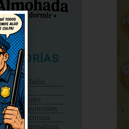
ATEGORÍAS
Se Abre El Telón…
Enlaces
Chistes Verdes
Chistes Provinciales
Chistes Machistas
Chistes Informáticos