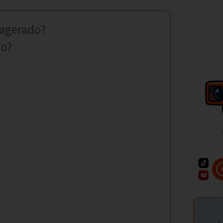
xagerado?
ho?