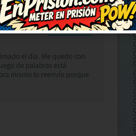
RESPONDER
imado el día. Me quedo con
 juego de palabras está
hora mismo lo reenvío porque