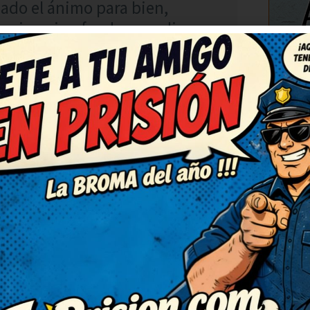
ado el ánimo para bien,
acia y sin ofender a nadie.
C
RESPONDER
 partí de risa. No puedo dejar
ublicando más, que alegran
casa, nos encanta reír