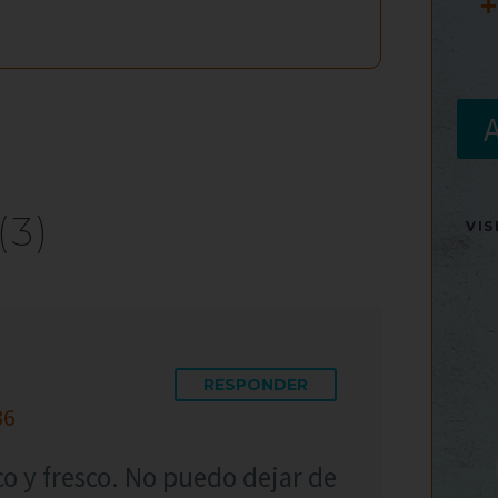
+
(3)
VI
RESPONDER
36
co y fresco. No puedo dejar de