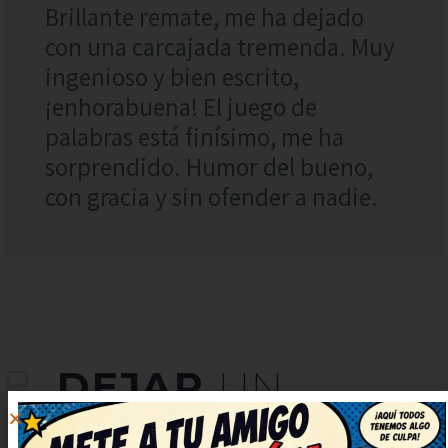
Brillante remate, me ha dejado
con una carcajada tremenda. Muy
ingenioso y bien escrito,
¡enhorabuena! El juego de
palabras está finísimo, me ha
sorprendido. Humor del bueno,
con gracia y sin ofender a nadie.
DEJAR
UN
COMENTARIO