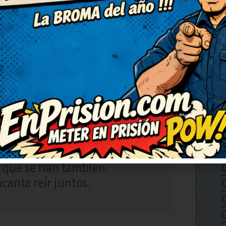
erás qué risas.
RESPONDER
08
con una carcajada tremenda.
mo, me ha sorprendido. Lo voy
 que se rían también.
canta reír juntos.