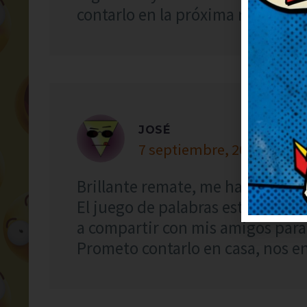
contarlo en la próxima reunión, v
JOSÉ
7 septiembre, 2021 at 20:
Brillante remate, me ha dejado 
El juego de palabras está finísi
a compartir con mis amigos para
Prometo contarlo en casa, nos en