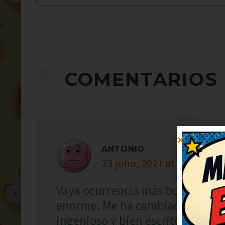
COMENTARIOS
ANTONIO
23 julio, 2021 at 17:25
Vaya ocurrencia más buena, me 
enorme. Me ha cambiado el ánim
ingenioso y bien escrito, ¡enho