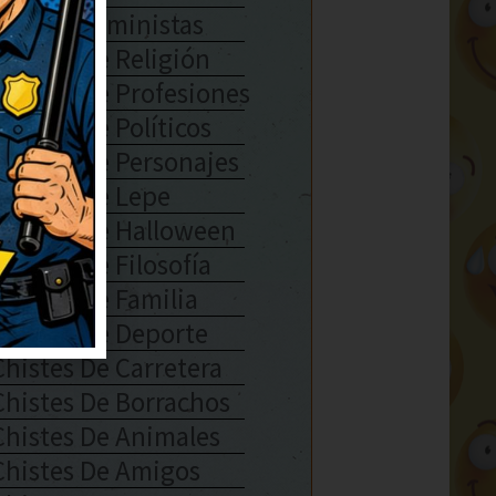
Chistes Feministas
Chistes De Religión
Chistes De Profesiones
Chistes De Políticos
Chistes De Personajes
Chistes De Lepe
Chistes De Halloween
Chistes De Filosofía
Chistes De Familia
Chistes De Deporte
Chistes De Carretera
Chistes De Borrachos
Chistes De Animales
Chistes De Amigos