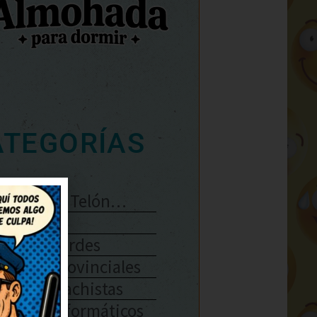
ATEGORÍAS
Se Abre El Telón…
Enlaces
Chistes Verdes
Chistes Provinciales
Chistes Machistas
Chistes Informáticos