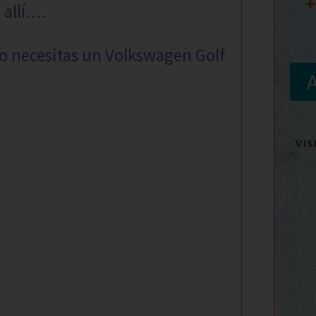
+
 allí….
no necesitas un Volkswagen Golf
VI