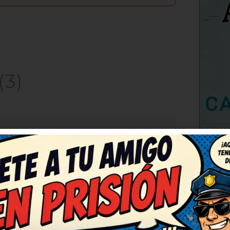
(3)
C
RESPONDER
ha sacado una sonrisa
o para bien, gracias. Muy
rabuena! Lo guardo para