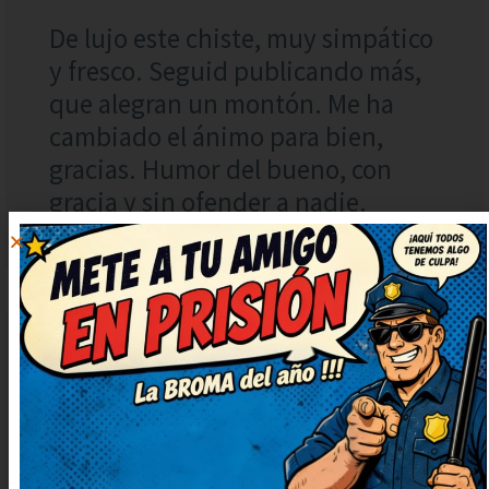
De lujo este chiste, muy simpático
y fresco. Seguid publicando más,
que alegran un montón. Me ha
cambiado el ánimo para bien,
gracias. Humor del bueno, con
gracia y sin ofender a nadie.
MARÍA
RESPONDER
HERRERA
10 mayo, 2025 at
9:59