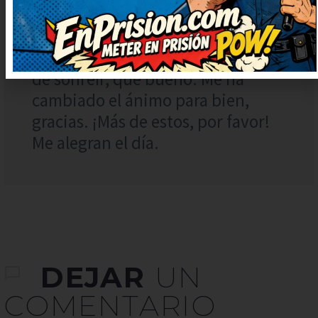
Me ha encantado el giro final,
súper ingenioso. No puedo dejar
de sonreír, qué bueno. Me ha
cambiado el ánimo para bien,
gracias. ¡Más de estos, por favor!
Me alegran el día.
DEJAR
UN
COMENTARIO