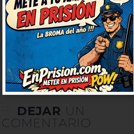
Tremendo humor, justo lo que
necesitaba ahora. El juego de
palabras está finísimo, me ha
sorprendido. Me quedo con la
ocurrencia final, es genial.
Prometo contarlo en casa, nos
encanta reír juntos.
DEJAR
UN
COMENTARIO