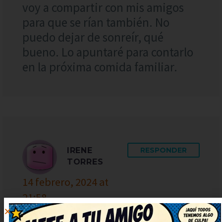
voy a compartir con mis amigos
para que se rían también. No
puedo dejar de sonreír, qué
bueno. Lo apuntaré para contarlo
en la próxima comida familiar.
IRENE
RESPONDER
TORRES
14 febrero, 2024 at
21:58