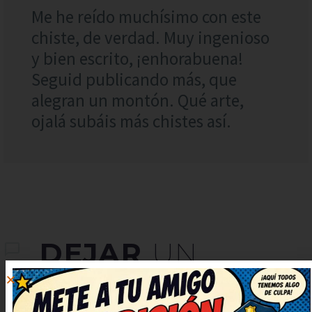
Me he reído muchísimo con este
chiste, de verdad. Muy ingenioso
y bien escrito, ¡enhorabuena!
Seguid publicando más, que
alegran un montón. Qué arte,
ojalá subáis más chistes así.
DEJAR
UN
COMENTARIO