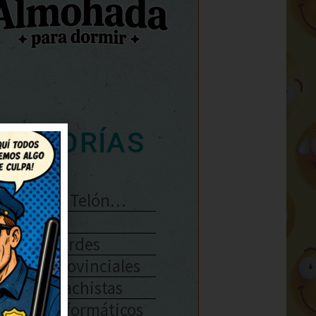
ATEGORÍAS
Se Abre El Telón…
Enlaces
Chistes Verdes
Chistes Provinciales
Chistes Machistas
Chistes Informáticos