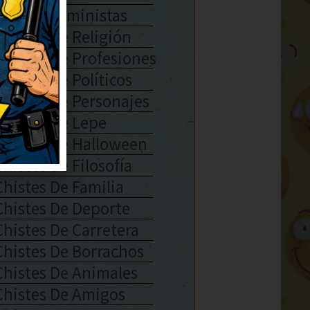
Chistes Feministas
Chistes De Religión
Chistes De Profesiones
Chistes De Políticos
Chistes De Personajes
Chistes De Lepe
Chistes De Halloween
Chistes De Filosofía
Chistes De Familia
Chistes De Deporte
Chistes De Carretera
Chistes De Borrachos
Chistes De Animales
Chistes De Amigos