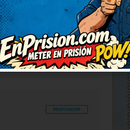
RESPONDER
con una carcajada tremenda.
enhorabuena! Lo voy a
ue se rían también. Ahora
 ser compartido.
RESPONDER