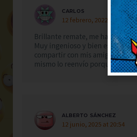
CARLOS
12 febrero, 2022 at 2:02
Brillante remate, me ha dejado 
Muy ingenioso y bien escrito, ¡
compartir con mis amigos para q
mismo lo reenvío porque merece
ALBERTO SÁNCHEZ
12 junio, 2025 at 20:54