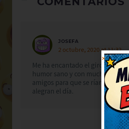
COMENTARIOS
JOSEFA
2 octubre, 2020 at 11:32
Me ha encantado el giro final, sú
humor sano y con mucha gracia. 
amigos para que se rían también.
alegran el día.