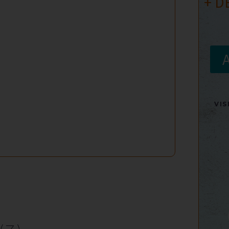
+ D
VI