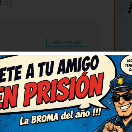
(3)
RESPONDER
C
per ingenioso. Así da gusto,
Lo voy a compartir con mis
 ¡Más de estos, por favor! Me