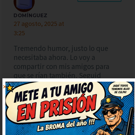
DOMÍNGUEZ
27 agosto, 2025 at
3:25
Tremendo humor, justo lo que
necesitaba ahora. Lo voy a
compartir con mis amigos para
que se rían también. Seguid
publicando más, que alegran un
montón. Lo guardo para contarlo
en la próxima reunión, verás qué
risas.