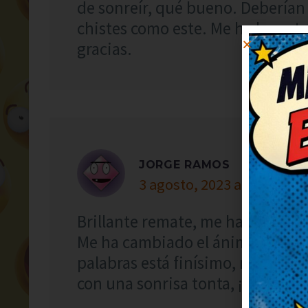
de sonreír, qué bueno. Deberían 
chistes como este. Me ha levant
gracias.
JORGE RAMOS
3 agosto, 2023 at 22:45
Brillante remate, me ha dejado 
Me ha cambiado el ánimo para bie
palabras está finísimo, me ha s
con una sonrisa tonta, ¡genial!