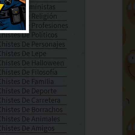
Chistes Feministas
Chistes De Religión
Chistes De Profesiones
Chistes De Políticos
Chistes De Personajes
Chistes De Lepe
Chistes De Halloween
Chistes De Filosofía
Chistes De Familia
Chistes De Deporte
Chistes De Carretera
Chistes De Borrachos
Chistes De Animales
Chistes De Amigos