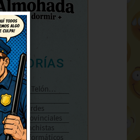
ATEGORÍAS
Se Abre El Telón…
Enlaces
Chistes Verdes
Chistes Provinciales
Chistes Machistas
Chistes Informáticos