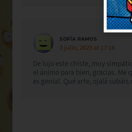
SOFÍA RAMOS
3 julio, 2025 at 17:16
De lujo este chiste, muy simpáti
el ánimo para bien, gracias. Me q
es genial. Qué arte, ojalá subáis 