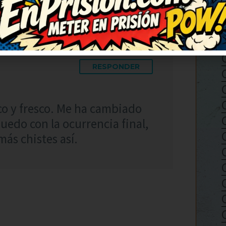
RESPONDER
co y fresco. Me ha cambiado
uedo con la ocurrencia final,
más chistes así.