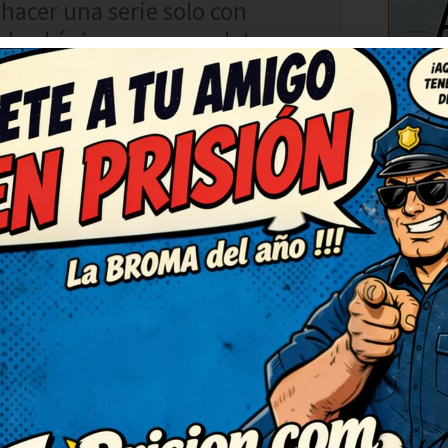
hacer una serie solo con
ado el ánimo por completo,
C
RESPONDER
con una carcajada tremenda.
n, gracias. El juego de
orprendido. Me he quedado