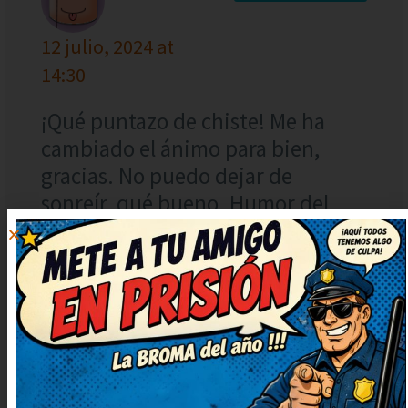
12 julio, 2024 at
14:30
¡Qué puntazo de chiste! Me ha
cambiado el ánimo para bien,
gracias. No puedo dejar de
sonreír, qué bueno. Humor del
bueno, con gracia y sin ofender a
nadie. Así da gusto, humor sano y
con mucha gracia.