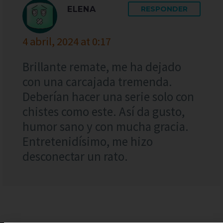
ELENA
RESPONDER
4 abril, 2024 at 0:17
Brillante remate, me ha dejado
con una carcajada tremenda.
Deberían hacer una serie solo con
chistes como este. Así da gusto,
humor sano y con mucha gracia.
Entretenidísimo, me hizo
desconectar un rato.