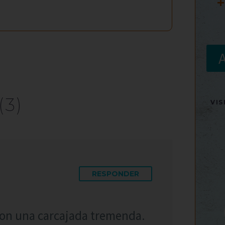
+
(3)
VI
RESPONDER
con una carcajada tremenda.