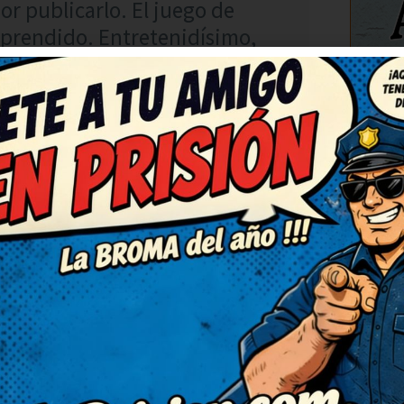
por publicarlo. El juego de
orprendido. Entretenidísimo,
C
RESPONDER
jadas. Me ha cambiado el
o de palabras está finísimo,
tado el ánimo por completo,