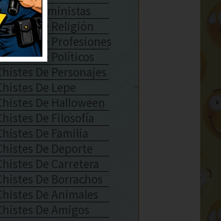
Chistes Feministas
Chistes De Religión
Chistes De Profesiones
Chistes De Políticos
Chistes De Personajes
Chistes De Lepe
Chistes De Halloween
Chistes De Filosofía
Chistes De Familia
Chistes De Deporte
Chistes De Carretera
Chistes De Borrachos
Chistes De Animales
Chistes De Amigos