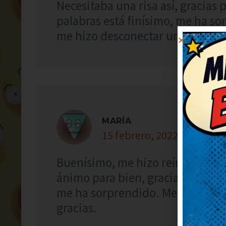
Necesitaba una risa así, gracias 
palabras está finísimo, me ha s
me hizo desconectar un rato.
MARÍA
15 febrero, 2022 at 4:53
Buenísimo, me hizo reír a carca
ánimo para bien, gracias. El jueg
me ha sorprendido. Me ha levan
gracias.