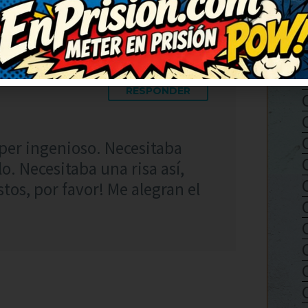
RESPONDER
úper ingenioso. Necesitaba
lo. Necesitaba una risa así,
stos, por favor! Me alegran el