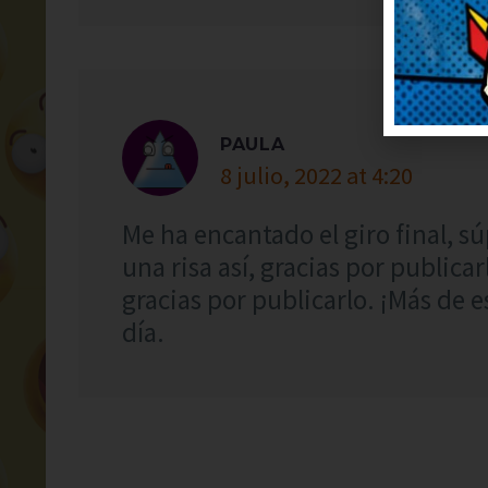
PAULA
8 julio, 2022 at 4:20
Me ha encantado el giro final, s
una risa así, gracias por publicar
gracias por publicarlo. ¡Más de e
día.