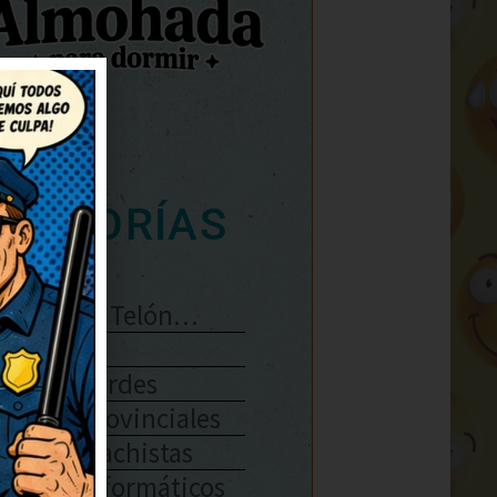
ATEGORÍAS
Se Abre El Telón…
Enlaces
Chistes Verdes
Chistes Provinciales
Chistes Machistas
Chistes Informáticos