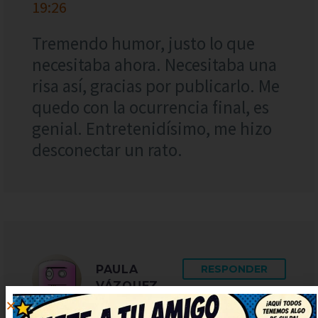
19:26
Tremendo humor, justo lo que
necesitaba ahora. Necesitaba una
risa así, gracias por publicarlo. Me
quedo con la ocurrencia final, es
genial. Entretenidísimo, me hizo
desconectar un rato.
PAULA
RESPONDER
VÁZQUEZ
12 abril, 2023 at 8:19