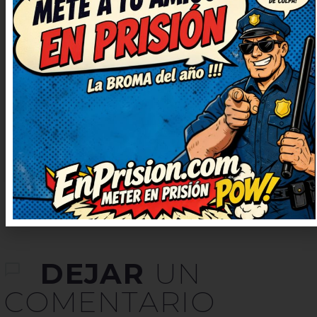
Qué bien contado está, me ha
animado el día. Me ha cambiado el
ánimo para bien, gracias. Me
quedo con la ocurrencia final, es
genial. Ahora mismo lo reenvío
porque merece ser compartido.
DEJAR
UN
COMENTARIO