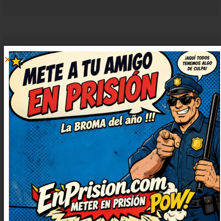
EVA LÓPEZ
RESPONDER
12 junio, 2025 at
7:45
Vaya ocurrencia más buena, me ha
sacado una sonrisa enorme.
Necesitaba una risa así, gracias
por publicarlo. No puedo dejar de
sonreír, qué bueno. Lo apuntaré
para contarlo en la próxima