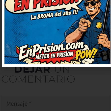
juego de palabras está finísimo,
me ha sorprendido. Qué arte,
ojalá subáis más chistes así.
DEJAR
UN
COMENTARIO