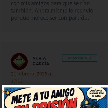
con mis amigos para que se rían
también. Ahora mismo lo reenvío
porque merece ser compartido.
NURIA
RESPONDER
GARCÍA
21 febrero, 2025 at
17:12
De lujo este chiste, muy simpático
y fresco. Deberían hacer una serie
solo con chistes como este. El