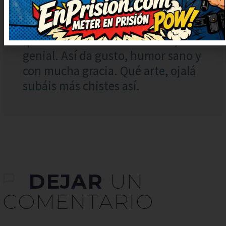
Vaya ocurrencia más buena, me ha
sacado una sonrisa enorme. Me
quedo con la ocurrencia final, es
genial. Así da gusto, humor sano y
con mucha gracia. Qué arte, ojalá
subáis más chistes así.
DEJAR
UN
COMENTARIO