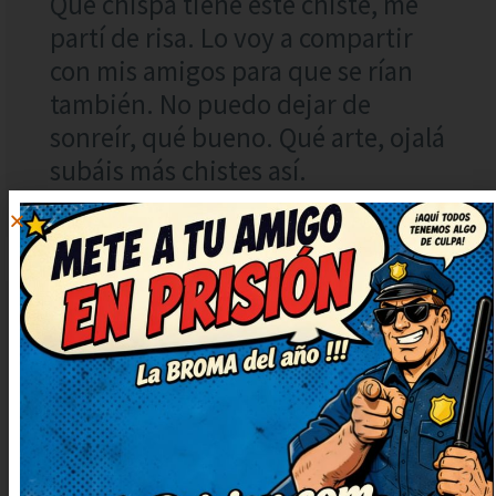
Qué chispa tiene este chiste, me
partí de risa. Lo voy a compartir
con mis amigos para que se rían
también. No puedo dejar de
sonreír, qué bueno. Qué arte, ojalá
subáis más chistes así.
MARÍA
RESPONDER
PÉREZ
22 agosto, 2025 at
22:50