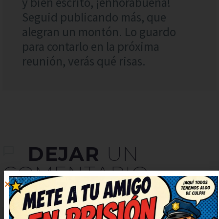
y bien escrito, ¡enhorabuena!
Seguid publicando más, que
alegran un montón. Lo guardo
para contarlo en la próxima
reunión, verás qué risas.
DEJAR
UN
COMENTARIO