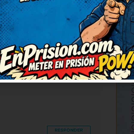
RESPONDER
25
úper ingenioso. Muy
rabuena! Seguid publicando
 he quedado con una sonrisa
RESPONDER