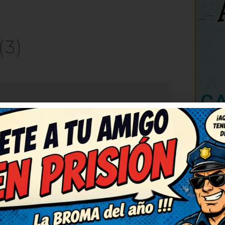
(3)
C
RESPONDER
a una risa así, gracias por
más, que alegran un montón.
an el día.