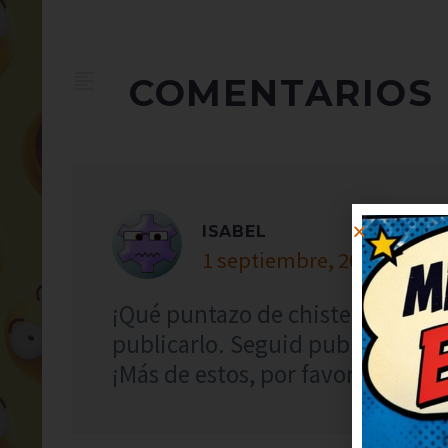
COMENTARIOS
ISABEL
1 septiembre, 2023 at 5:19
¡Qué puntazo de chiste! Necesitab
publicarlo. Seguid publicando 
¡Más de estos, por favor! Me alegr