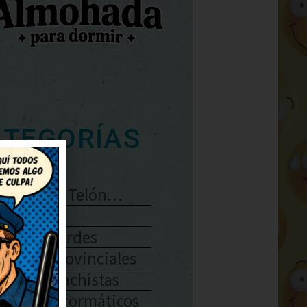
ATEGORÍAS
Se Abre El Telón…
Enlaces
Chistes Verdes
Chistes Provinciales
Chistes Machistas
Chistes Informáticos