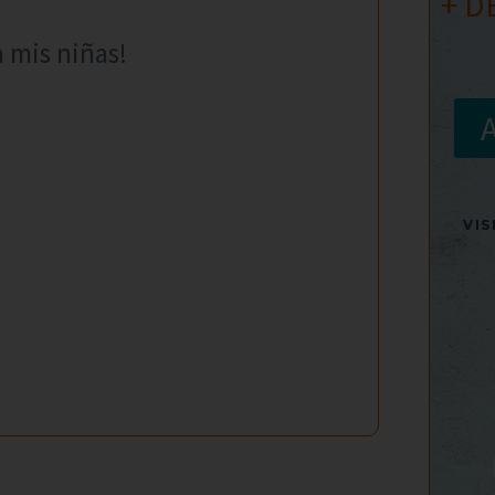
+ D
a mis niñas!
VI