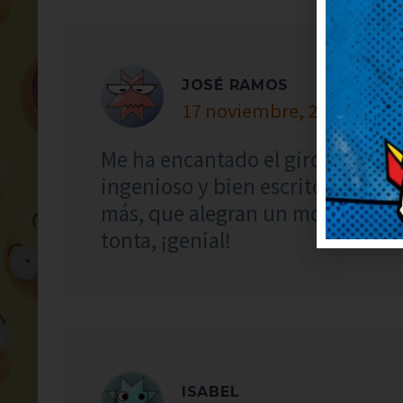
JOSÉ RAMOS
17 noviembre, 2023 at 17:
Me ha encantado el giro final, s
ingenioso y bien escrito, ¡enho
más, que alegran un montón. Me
tonta, ¡genial!
ISABEL