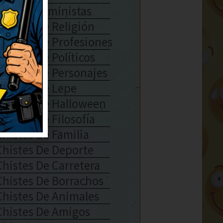
Chistes Feministas
Chistes De Religión
Chistes De Profesiones
Chistes De Políticos
Chistes De Personajes
Chistes De Lepe
Chistes De Halloween
Chistes De Filosofía
Chistes De Familia
Chistes De Deporte
Chistes De Carretera
Chistes De Borrachos
Chistes De Animales
Chistes De Amigos