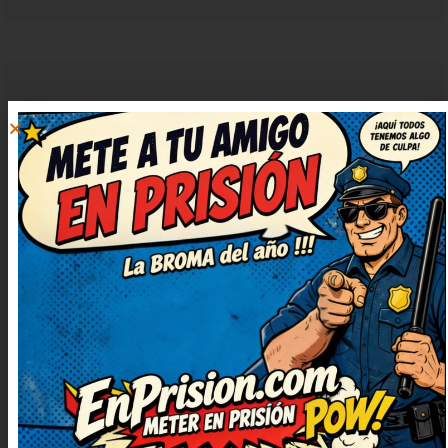
MARTA
RESPONDER
DOMÍNGUEZ
11 marzo, 2023 at
3:16
Vaya ocurrencia más buena, me ha
sacado una sonrisa enorme. Muy
ingenioso y bien escrito,
¡enhorabuena! El juego de
palabras está finísimo, me ha