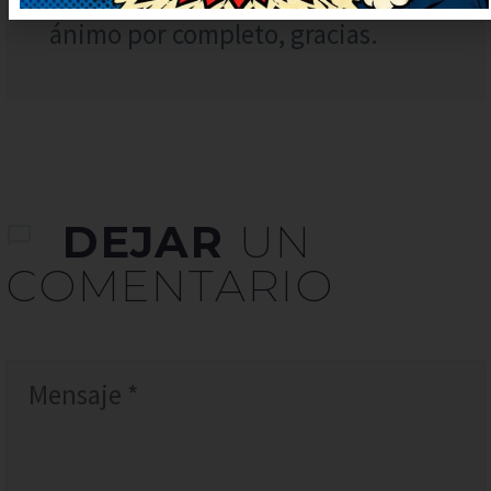
sorprendido. Me ha levantado el
ánimo por completo, gracias.
DEJAR
UN
COMENTARIO