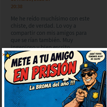
20:38
Me he reído muchísimo con este
chiste, de verdad. Lo voy a
compartir con mis amigos para
que se rían también. Muy
ingenioso y bien escrito,
¡enhorabuena! Me he quedado
con una sonrisa tonta, ¡genial!
DEJAR
UN