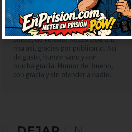
10 mayo, 2023 at
0:21
Me he reído muchísimo con este
chiste, de verdad. Necesitaba una
risa así, gracias por publicarlo. Así
da gusto, humor sano y con
mucha gracia. Humor del bueno,
con gracia y sin ofender a nadie.
DEJAR
UN