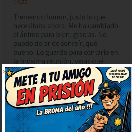
14:20
Tremendo humor, justo lo que
necesitaba ahora. Me ha cambiado
el ánimo para bien, gracias. No
puedo dejar de sonreír, qué
bueno. Lo guardo para contarlo en
la próxima reunión, verás qué
risas.
DIEGO
RESPONDER
RUIZ