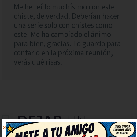
Me he reído muchísimo con este
chiste, de verdad. Deberían hacer
una serie solo con chistes como
este. Me ha cambiado el ánimo
para bien, gracias. Lo guardo para
contarlo en la próxima reunión,
verás qué risas.
DEJAR
UN
COMENTARIO