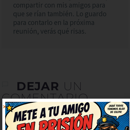
compartir con mis amigos para
que se rían también. Lo guardo
para contarlo en la próxima
reunión, verás qué risas.
DEJAR
UN
COMENTARIO