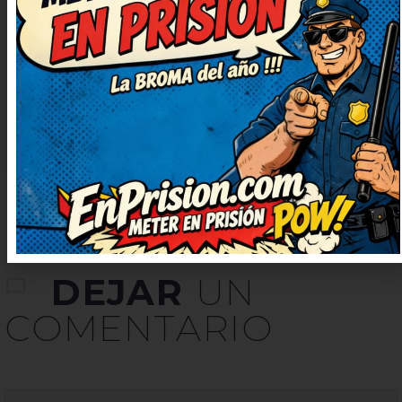
carcajadas. Necesitaba una risa
así, gracias por publicarlo. Me
quedo con la ocurrencia final, es
genial. Prometo contarlo en casa,
nos encanta reír juntos.
DEJAR
UN
COMENTARIO