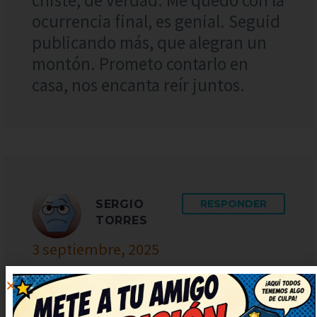
ocurrencia final, es genial. Seguid
publicando más, que alegran un
montón. Prometo contarlo en
casa, nos encanta reír juntos.
SERGIO
RESPONDER
TORRES
3 septiembre, 2025
at 7:07
Buenísimo, me hizo reír a