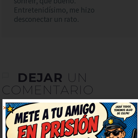
sonreír, qué bueno.
Entretenidísimo, me hizo
desconectar un rato.
DEJAR
UN
COMENTARIO