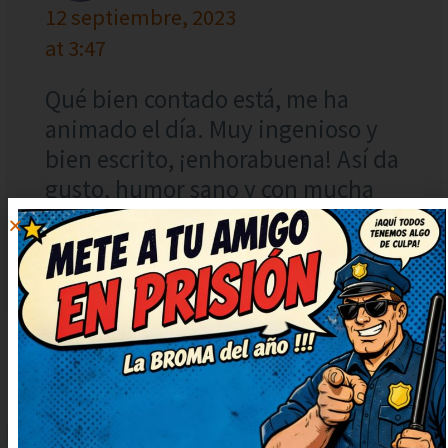
12 septiembre, 2023
at 3:47
Qué bien contado está, me ha
animado el día. Muy ingenioso y
bien escrito, ¡enhorabuena! Así da
gusto, humor sano y con mucha
gracia. Me he quedado con una
sonrisa tonta, ¡genial!
DEJAR
UN