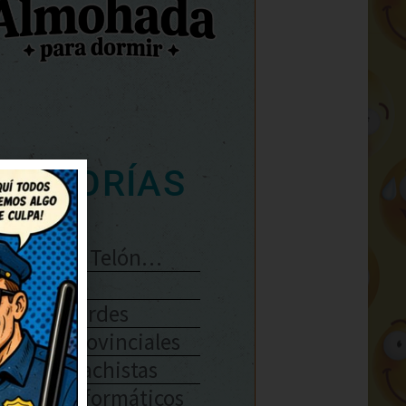
ATEGORÍAS
Se Abre El Telón…
Enlaces
Chistes Verdes
Chistes Provinciales
Chistes Machistas
Chistes Informáticos