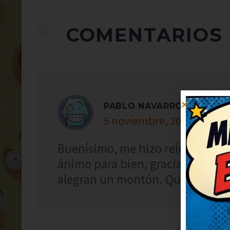
COMENTARIOS
PABLO NAVARRO
5 noviembre, 2021 at 15:1
Buenísimo, me hizo reír a carca
ánimo para bien, gracias. Segui
alegran un montón. Qué arte, oja