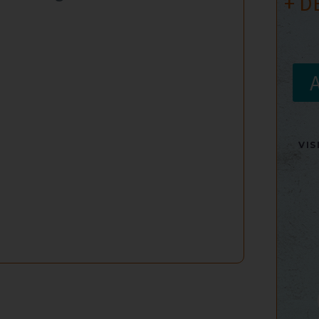
+ D
VI