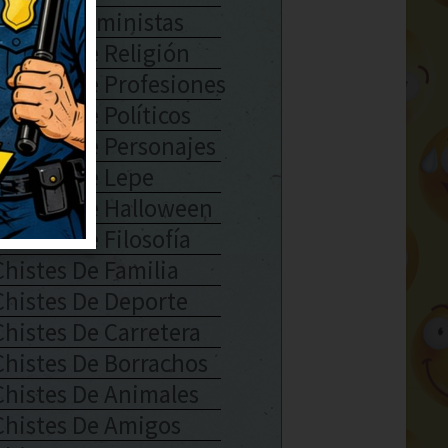
Chistes Feministas
Chistes De Religión
Chistes De Profesiones
Chistes De Políticos
Chistes De Personajes
Chistes De Lepe
Chistes De Halloween
Chistes De Filosofía
Chistes De Familia
Chistes De Deporte
Chistes De Carretera
Chistes De Borrachos
Chistes De Animales
Chistes De Amigos