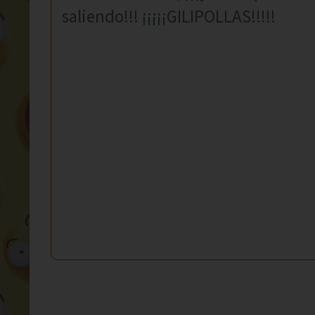
saliendo!!! ¡¡¡¡¡GILIPOLLAS!!!!!