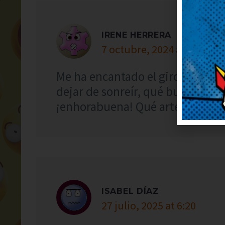
IRENE HERRERA
7 octubre, 2024 at 17:50
Me ha encantado el giro final, 
dejar de sonreír, qué bueno. Muy
¡enhorabuena! Qué arte, ojalá su
ISABEL DÍAZ
27 julio, 2025 at 6:20