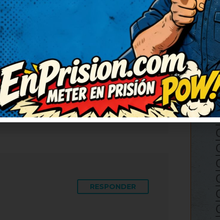
RESPONDER
súper ingenioso. No puedo
 ingenioso y bien escrito,
báis más chistes así.
RESPONDER