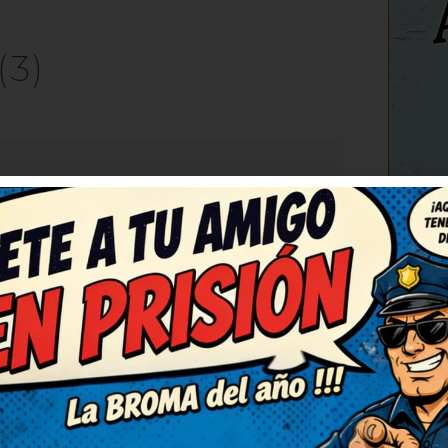
(3)
C
RESPONDER
4
jadas. Me ha cambiado el
d publicando más, que
lá subáis más chistes así.