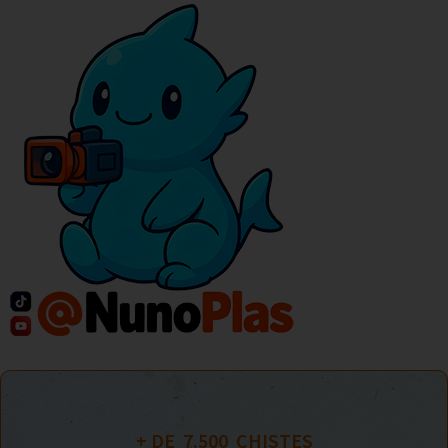
+ DE  
7.500
  CHISTES