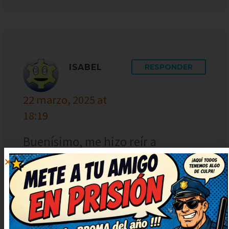
ISABEL
RESPONDER
22 marzo, 2025 at
18:19
Buenísimo, me hizo reír a
carcajadas. Me quedo con la
ocurrencia final, es genial. Me ha
cambiado el ánimo para bien,
gracias. Ahora mismo lo reenvío
porque merece ser compartido.