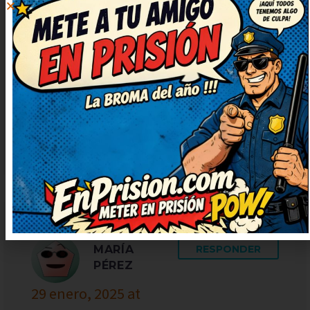
Brillante remate, me ha dejado
con una carcajada tremenda. El
juego de palabras está finísimo,
me ha sorprendido. Seguid
publicando más, que alegran un
montón. ¡Más de estos, por favor!
Me alegran el día.
MARÍA
RESPONDER
PÉREZ
29 enero, 2025 at