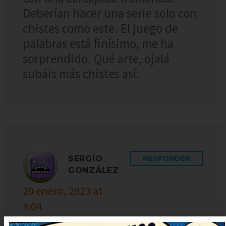
Deberían hacer una serie solo con
chistes como este. El juego de
palabras está finísimo, me ha
sorprendido. Qué arte, ojalá
subáis más chistes así.
SERGIO
RESPONDER
GONZÁLEZ
20 enero, 2023 at
4:04