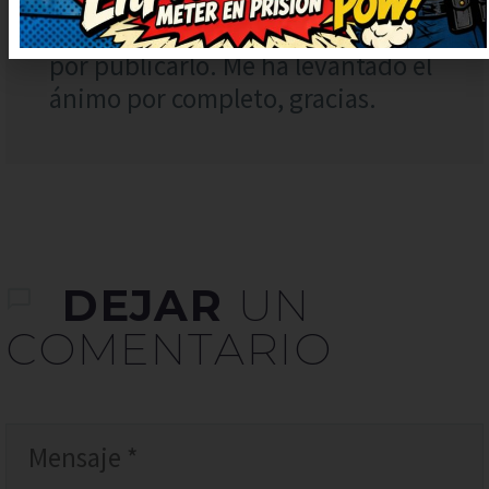
Necesitaba una risa así, gracias
por publicarlo. Me ha levantado el
ánimo por completo, gracias.
DEJAR
UN
COMENTARIO