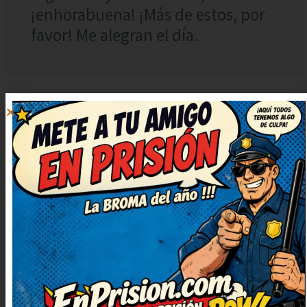
¡enhorabuena! ¡Más de estos, por
favor! Me alegran el día.
MARTA
RESPONDER
DOMÍNGUEZ
5 febrero, 2023 at
13:53
Tremendo humor, justo lo que
necesitaba ahora. Así da gusto,
humor sano y con mucha gracia.