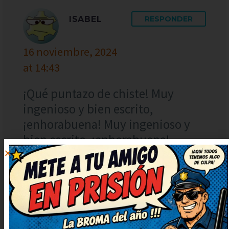
ISABEL
RESPONDER
16 noviembre, 2024
at 14:43
¡Qué puntazo de chiste! Muy
ingenioso y bien escrito,
¡enhorabuena! Muy ingenioso y
bien escrito, ¡enhorabuena!
Entretenidísimo, me hizo
desconectar un rato. Muy
ingenioso y bien escrito,
¡enhorabuena!