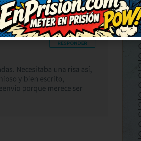
RESPONDER
das. Necesitaba una risa así,
nioso y bien escrito,
eenvío porque merece ser