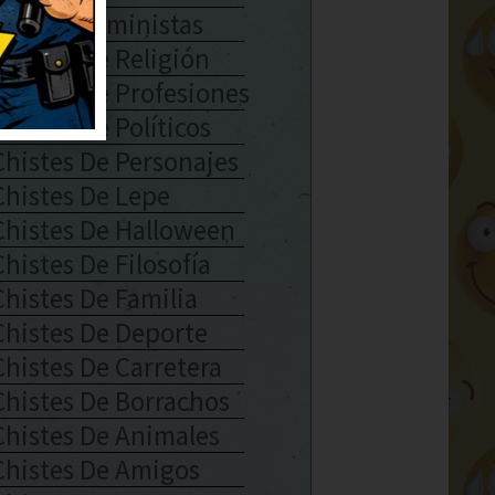
Chistes Feministas
Chistes De Religión
Chistes De Profesiones
Chistes De Políticos
Chistes De Personajes
Chistes De Lepe
Chistes De Halloween
Chistes De Filosofía
Chistes De Familia
Chistes De Deporte
Chistes De Carretera
Chistes De Borrachos
Chistes De Animales
Chistes De Amigos