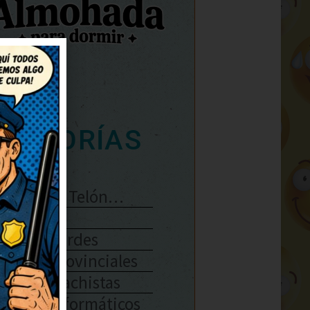
ATEGORÍAS
Se Abre El Telón…
Enlaces
Chistes Verdes
Chistes Provinciales
Chistes Machistas
Chistes Informáticos