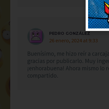
PEDRO GONZÁLEZ
26 enero, 2024 at 9:33
Buenísimo, me hizo reír a carcaja
gracias por publicarlo. Muy inge
¡enhorabuena! Ahora mismo lo r
compartido.