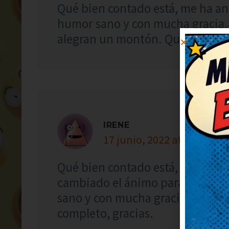
Qué bien contado está, me ha ani
humor sano y con mucha gracia.
alegran un montón. Qué arte, oja
IRENE
17 junio, 2022 at 10:22
Qué bien contado está, me ha an
cambiado el ánimo para bien, gr
sano y con mucha gracia. Me ha 
completo, gracias.