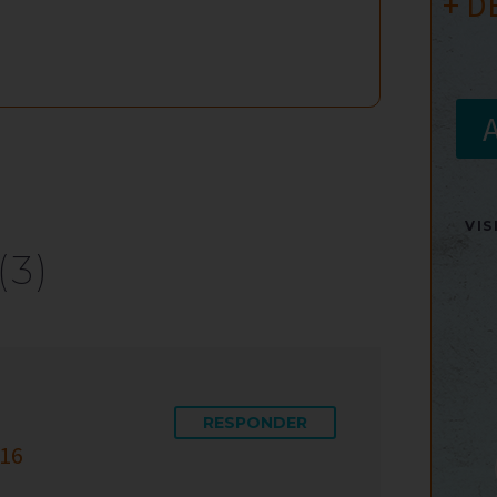
+ D
VI
(3)
RESPONDER
:16