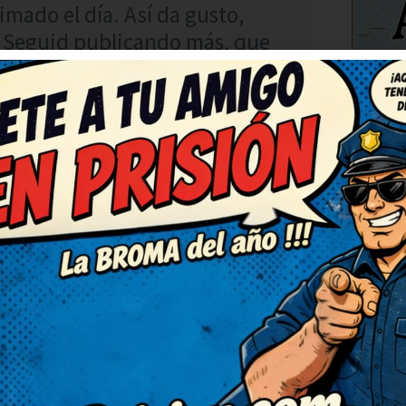
mado el día. Así da gusto,
 Seguid publicando más, que
lá subáis más chistes así.
C
RESPONDER
imado el día. Me ha
acias. Así da gusto, humor
levantado el ánimo por