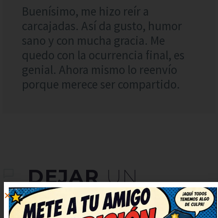
Buenísimo, me hizo reír a
carcajadas. Así da gusto, humor
sano y con mucha gracia. Me
quedo con la ocurrencia final, es
genial. Ahora mismo lo reenvío
porque merece ser compartido.
DEJAR
UN
COMENTARIO