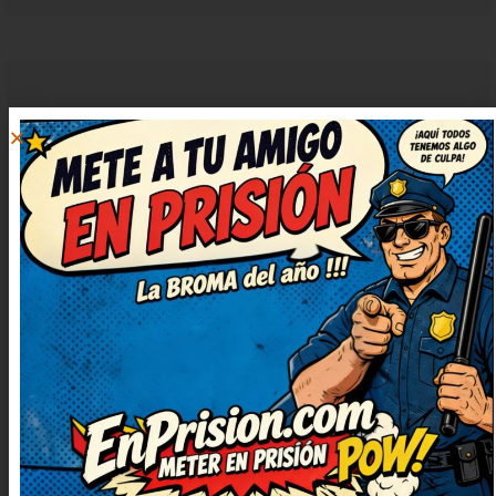
IRENE
RESPONDER
DOMÍNGUEZ
14 enero, 2023 at
10:12
Buenísimo, me hizo reír a
carcajadas. Lo voy a compartir con
mis amigos para que se rían
también. No puedo dejar de
sonreír, qué bueno. Lo apuntaré
para contarlo en la próxima