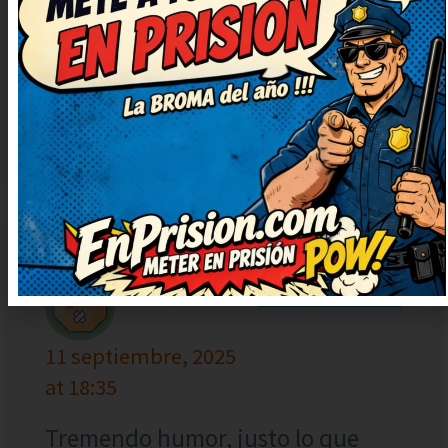
publicando más, que alegran un
montón. No puedo dejar de
sonreír, qué bueno. Ahora mismo
lo reenvío porque merece ser
compartido.
LUIS
RESPONDER
11 septiembre, 2025
at 18:35
Tremendo humor, justo lo que