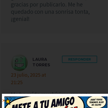
gracias por publicarlo. Me he
quedado con una sonrisa tonta,
¡genial!
LAURA
RESPONDER
TORRES
23 julio, 2025 at
21:25
Me he reído muchísimo con este
chiste, de verdad. Seguid