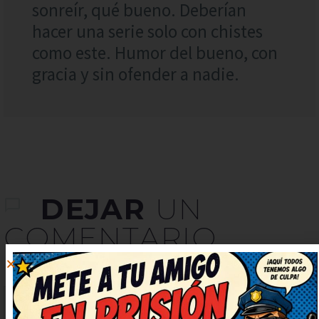
sonreír, qué bueno. Deberían
hacer una serie solo con chistes
como este. Humor del bueno, con
gracia y sin ofender a nadie.
DEJAR
UN
COMENTARIO