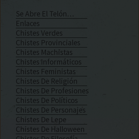
Se Abre El Telón…
Enlaces
Chistes Verdes
Chistes Provinciales
Chistes Machistas
Chistes Informáticos
Chistes Feministas
Chistes De Religión
Chistes De Profesiones
Chistes De Políticos
Chistes De Personajes
Chistes De Lepe
Chistes De Halloween
Chistes De Filosofía