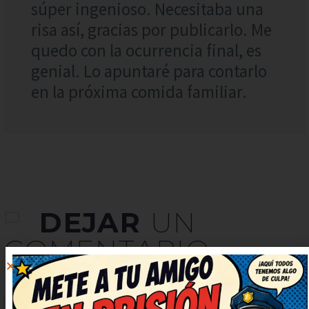
súper ingenioso. Necesitaba una
risa así, gracias por publicarlo. Me
quedo con la ocurrencia final, es
genial. Lo apuntaré para contarlo
en la próxima comida familiar.
DEJAR
UN
COMENTARIO