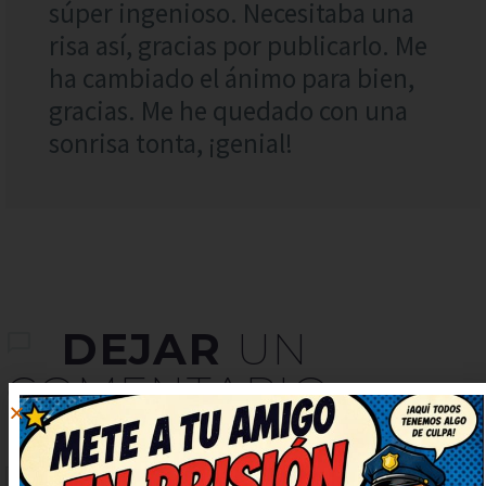
súper ingenioso. Necesitaba una
risa así, gracias por publicarlo. Me
ha cambiado el ánimo para bien,
gracias. Me he quedado con una
sonrisa tonta, ¡genial!
DEJAR
UN
COMENTARIO