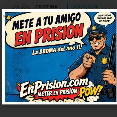
CRISTINA
RESPONDER
VÁZQUEZ
31 julio, 2025 at
18:24
De lujo este chiste, muy simpático
y fresco. Muy ingenioso y bien
escrito, ¡enhorabuena! Lo voy a
compartir con mis amigos para
que se rían también. Prometo
contarlo en casa, nos encanta reír
juntos.