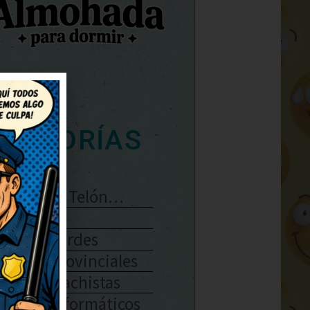
ATEGORÍAS
Se Abre El Telón…
Enlaces
Chistes Verdes
Chistes Provinciales
Chistes Machistas
Chistes Informáticos