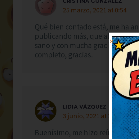
CRISTINA GONZÁLEZ
25 marzo, 2021 at 0:54
Qué bien contado está, me ha an
publicando más, que alegran un
sano y con mucha gracia. Me ha 
completo, gracias.
LIDIA VÁZQUEZ
3 junio, 2021 at 20:45
Buenísimo, me hizo reír a carcaj