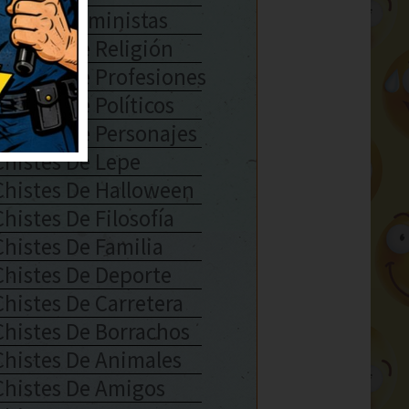
Chistes Feministas
Chistes De Religión
Chistes De Profesiones
Chistes De Políticos
Chistes De Personajes
Chistes De Lepe
Chistes De Halloween
Chistes De Filosofía
Chistes De Familia
Chistes De Deporte
Chistes De Carretera
Chistes De Borrachos
Chistes De Animales
Chistes De Amigos