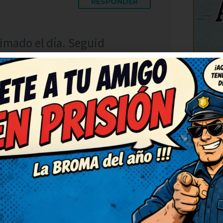
RESPONDER
imado el día. Seguid
 montón. Así da gusto, humor
levantado el ánimo por
C
RESPONDER
adas. Me quedo con la