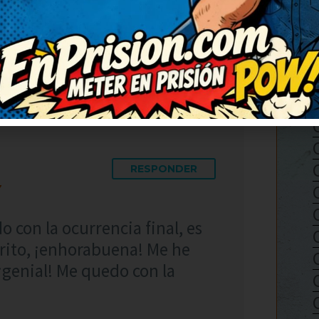
voy a compartir con mis amigos
del bueno, con gracia y sin
RESPONDER
7
 con la ocurrencia final, es
crito, ¡enhorabuena! Me he
¡genial! Me quedo con la