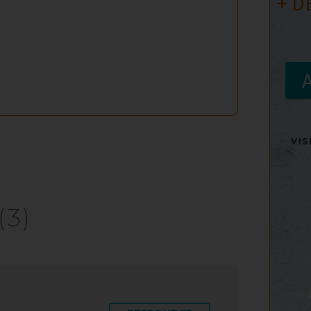
+ D
VI
(3)