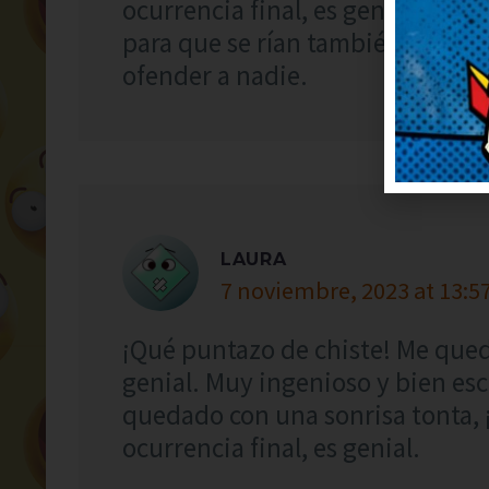
ocurrencia final, es genial. Lo 
para que se rían también. Humor 
ofender a nadie.
LAURA
7 noviembre, 2023 at 13:5
¡Qué puntazo de chiste! Me quedo
genial. Muy ingenioso y bien es
quedado con una sonrisa tonta, 
ocurrencia final, es genial.