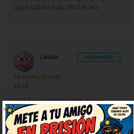
ojalá subáis más chistes así.
LAURA
RESPONDER
18 enero, 2024 at
19:24
Qué bien contado está, me ha
animado el día. Deberían hacer
una serie solo con chistes como
este. Me quedo con la ocurrencia