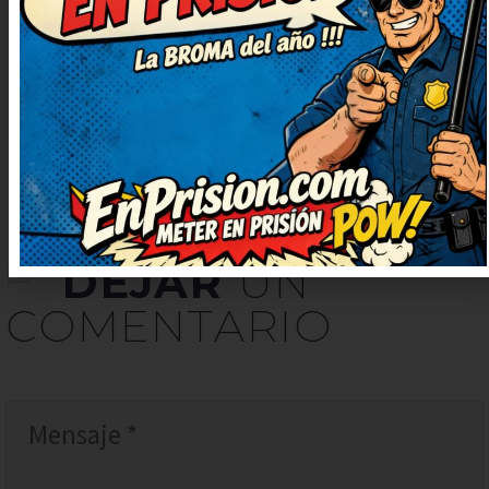
final, es genial. Ahora mismo lo
reenvío porque merece ser
compartido.
DEJAR
UN
COMENTARIO