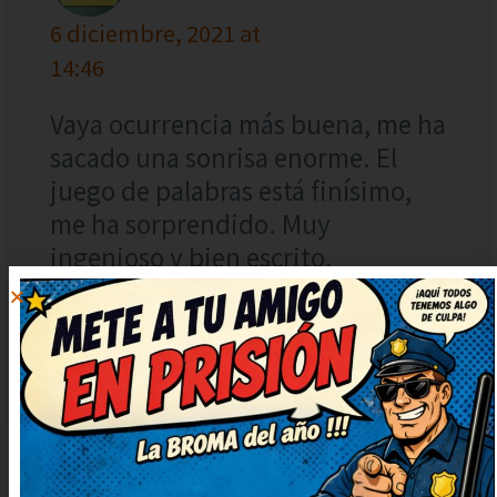
6 diciembre, 2021 at
14:46
Vaya ocurrencia más buena, me ha
sacado una sonrisa enorme. El
juego de palabras está finísimo,
me ha sorprendido. Muy
ingenioso y bien escrito,
¡enhorabuena! Lo apuntaré para
contarlo en la próxima comida
familiar.