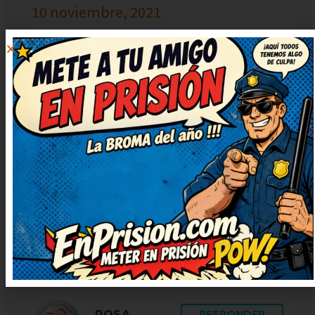
10 noviembre, 2021
at 14:50
Me he reído muchísimo con este
chiste, de verdad. Lo voy a
compartir con mis amigos para
que se rían también. Me quedo
con la ocurrencia final, es genial.
Humor del bueno, con gracia y sin
ofender a nadie.
ROSA
RESPONDER