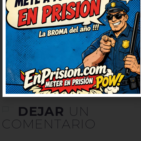
Seguid publicando más, que
alegran un montón. Muy
ingenioso y bien escrito,
¡enhorabuena! Lo guardo para
contarlo en la próxima reunión,
verás qué risas.
DEJAR
UN
COMENTARIO