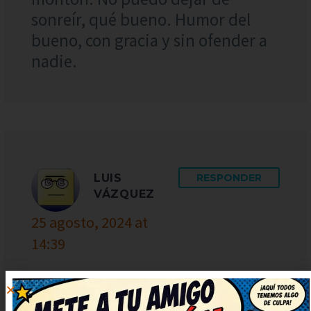
sonreír, qué bueno. Humor del
bueno, con gracia y sin ofender a
nadie.
LUIS
RESPONDER
VÁZQUEZ
25 agosto, 2024 at
14:39
Brillante remate, me ha dejado
con una carcajada tremenda.