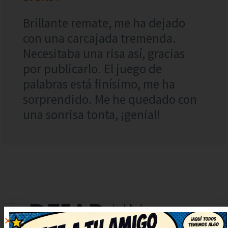
Brillante remate, me ha dejado
con una carcajada tremenda.
Necesitaba una risa así, gracias
por publicarlo. El juego de
palabras está finísimo, me ha
sorprendido. Me he quedado con
una sonrisa tonta, ¡genial!
DEJAR
UN